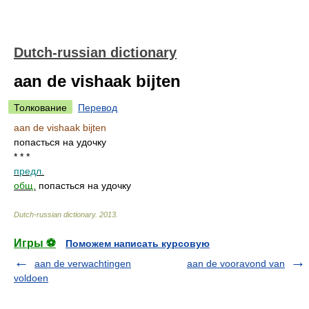
Dutch-russian dictionary
aan de vishaak bijten
Толкование
Перевод
aan de vishaak bijten
попасться на удочку
* * *
предл.
общ.
попасться на удочку
Dutch-russian dictionary
.
2013
.
Игры ⚽
Поможем написать курсовую
aan de verwachtingen
aan de vooravond van
voldoen